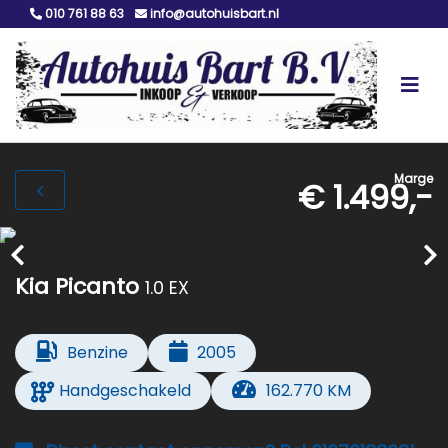
010 761 88 63
info@autohuisbart.nl
Marge
€ 1.499,-
Kia Picanto
1.0 EX
Benzine
2005
Handgeschakeld
162.770 KM