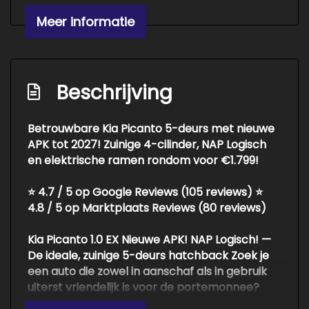
Interieur
Meer informatie
Elektrische ramen achter
Elektrische ramen voor
Hoofdsteunen voor en achter
Beschrijving
Stuur verstelbaar
Betrouwbare Kia Picanto 5-deurs met nieuwe
Stuurbekrachtiging
APK tot 2027! Zuinige 4-cilinder, NAP Logisch
en elektrische ramen rondom voor €1.799!
⭐
4.7 / 5
op Google Reviews (105 reviews) ⭐
4.8 / 5
op Marktplaats Reviews (80 reviews)
Kia Picanto 1.0 EX Nieuwe APK! NAP Logisch! —
De ideale, zuinige 5-deurs hatchback Zoek je
een auto die zowel in aanschaf als in gebruik
uiterst vriendelijk is voor de portemonnee?
Deze Kia Picanto in prachtig blauw metallic is