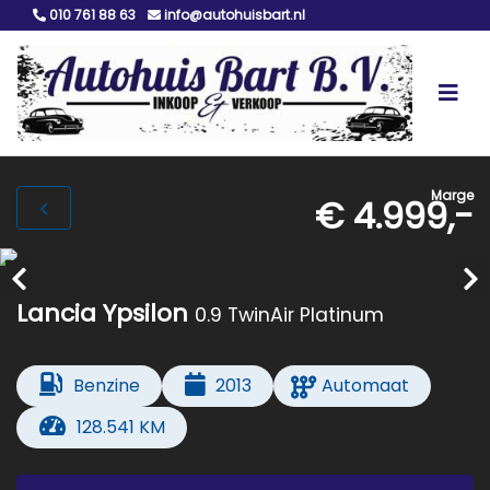
010 761 88 63
info@autohuisbart.nl
Marge
€ 4.999,-
Lancia Ypsilon
0.9 TwinAir Platinum
Benzine
2013
Automaat
128.541 KM