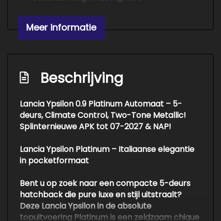
afstandsbediening
Extra getint glas achter
Meer informatie
Metaalkleur
Mistlampen voor
Beschrijving
Speciale kleur
Two-tone metaalkleur
Lancia Ypsilon 0.9 Platinum Automaat – 5-
Overige
deurs, Climate Control, Two-Tone Metallic!
Splinternieuwe APK tot 07-2027 & NAP!
Anti blokkeer systeem
Lancia Ypsilon Platinum – Italiaanse elegantie
Bestuurdersairbag
in pocketformaat
Bluetooth
Bent u op zoek naar een compacte 5-deurs
Hoofd airbag(s) achter
hatchback die pure luxe en stijl uitstraalt?
Hoofd airbag(s) voor
Deze Lancia Ypsilon in de absolute
topuitvoering
Platinum
is een zeldzaam chique
Isofix