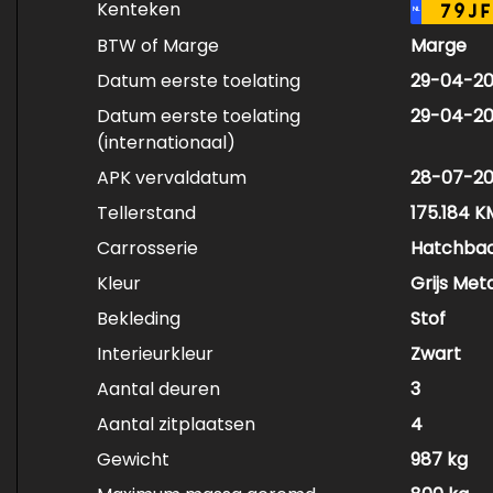
Kenteken
79JF
NL
BTW of Marge
Marge
Datum eerste toelating
29-04-2
Datum eerste toelating
29-04-2
(internationaal)
APK vervaldatum
28-07-2
Tellerstand
175.184 K
Carrosserie
Hatchba
Kleur
Grijs Meta
Bekleding
Stof
Interieurkleur
Zwart
Aantal deuren
3
Aantal zitplaatsen
4
Gewicht
987 kg