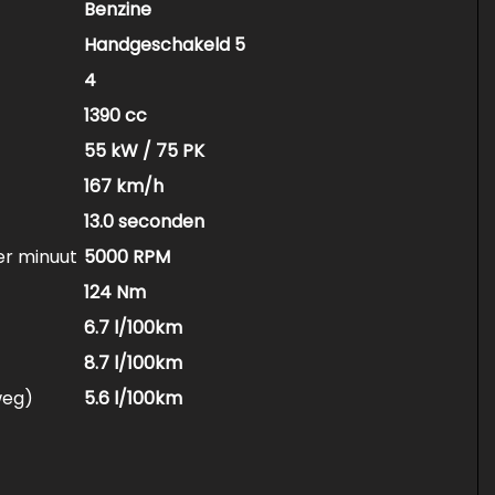
Benzine
Handgeschakeld 5
4
1390 cc
55 kW / 75 PK
167 km/h
13.0 seconden
er minuut
5000 RPM
124 Nm
6.7 l/100km
8.7 l/100km
weg)
5.6 l/100km