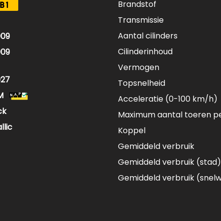
Brandstof
B1
Transmissie
Aantal cilinders
009
Cilinderinhoud
009
Vermogen
027
Topsnelheid
M
Acceleratie (0-100 km/h)
ck
Maximum aantal toeren p
llic
Koppel
Gemiddeld verbruik
Gemiddeld verbruik (stad)
Gemiddeld verbruik (snel