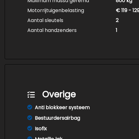
Maximum massa geremd
800 kg
Motorrijtuigenbelasting
€ 119 - 1
Aantal sleutels
2
Aantal handzenders
1
Overige
Anti blokkeer systeem
Bestuurdersairbag
Isofix