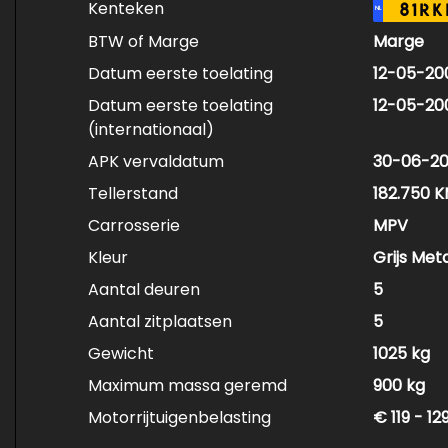
Kenteken
81RK
NL
BTW of Marge
Marge
Datum eerste toelating
12-05-20
Datum eerste toelating
12-05-20
(internationaal)
APK vervaldatum
30-06-2
Tellerstand
182.750 
Carrosserie
MPV
Kleur
Grijs Meta
Aantal deuren
5
Aantal zitplaatsen
5
Gewicht
1025 kg
Maximum massa geremd
900 kg
Motorrijtuigenbelasting
€ 119 - 1