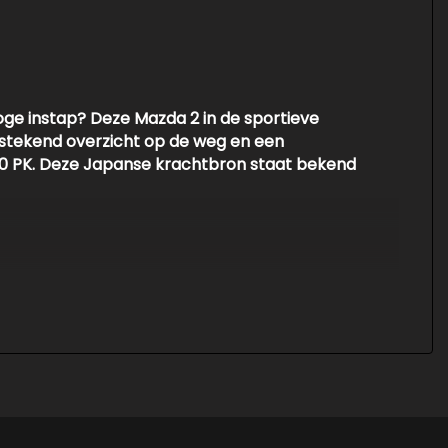
ge instap? Deze Mazda 2 in de sportieve
itstekend overzicht op de weg en een
0 PK
. Deze Japanse krachtbron staat bekend
 uw dagelijkse ritten extra aangenaam maken:
etjes in de carrosseriekleur zijn meegespoten.
r
en een in hoogte verstelbare
rgrendeling met afstandsbediening.
 een uitgebreid airbagpakket (voor- en