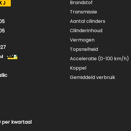
Brandstof
KJ
Transmissie
Aantal cilinders
05
Cilinderinhoud
05
Vermogen
027
Topsnelheid
KM
Acceleratie (0-100 km/h)
Koppel
llic
Gemiddeld verbruik
29 per kwartaal