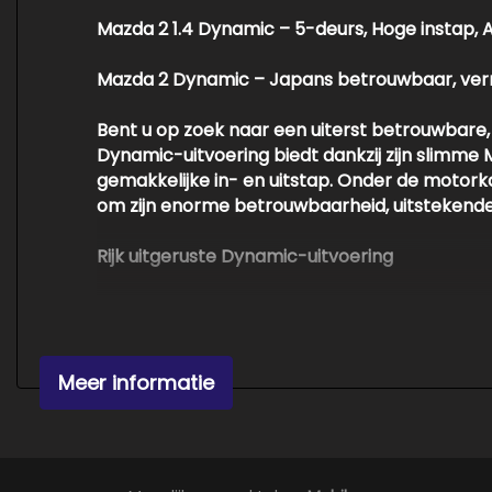
Mazda 2 1.4 Dynamic – 5-deurs, Hoge instap, 
Mazda 2 Dynamic – Japans betrouwbaar, verr
Bent u op zoek naar een uiterst betrouwbare
Dynamic-uitvoering
biedt dankzij zijn slimme
gemakkelijke in- en uitstap. Onder de motorkap
om zijn enorme betrouwbaarheid, uitstekende 
Rijk uitgeruste Dynamic-uitvoering
Dit exemplaar is uitgevoerd in een nette grijz
Klimaat
: Uitgerust met een heerlijke
Airc
Exterieur
: Sportieve uitstraling dankzij de
Meer informatie
Interieur
: Een stijlvolle aluminium interi
bestuurdersstoel. Het betreft hier een f
Gemak
: Stuurbekrachtiging, een verstel
Veiligheid
: Veilig onderweg dankzij ABS,
zijairbags).