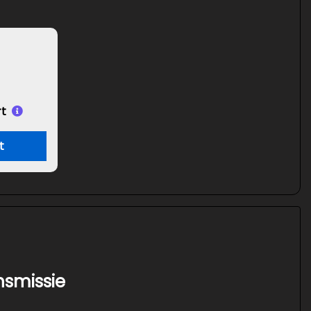
t
t
nsmissie