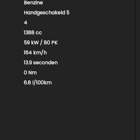
Benzine
Handgeschakeld 5
4
1388 cc
59 kW / 80 PK
164 km/h
13.9 seconden
0 Nm
6.8 l/100km