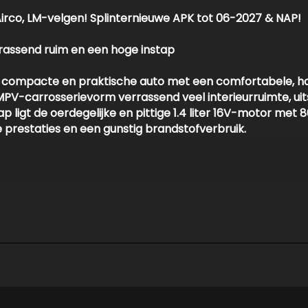
Airco, LM-velgen! Splinternieuwe APK tot 06-2027 & NAP!
assend ruim en een hoge instap
, compacte en praktische auto met een comfortabele, ho
 MPV-carrosserievorm verrassend veel interieurruimte, u
 ligt de oerdegelijke en pittige 1.4 liter 16V-motor met
8
prestaties en een gunstig brandstofverbruik.
e metallic lak en is voorzien van fijne comfortopties die
onditioning
voor een altijd frisse en koele reis.
15" lichtmetalen velgen
, dakrails en buitenspiegels die n
eurafwerking, een lederen stuurwiel,
elektrische ramen voo
risse, schone
niet-rokers auto
.
baar stuur, een originele audio-installatie en centrale ve
 elektronische remkrachtverdeling, een startblokkering en