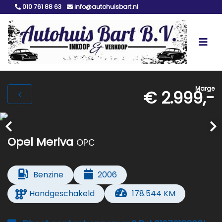
010 761 88 63
info@autohuisbart.nl
Marge
€ 2.999,-
Opel Meriva
OPC
Benzine
2006
Handgeschakeld
178.544 KM