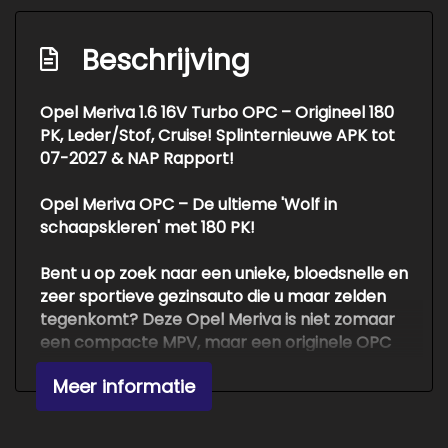
Overige
Beschrijving
Anti blokkeer systeem
Opel Meriva 1.6 16V Turbo OPC – Origineel 180
Anti doorslip regeling
PK, Leder/Stof, Cruise! Splinternieuwe APK tot
Bestuurdersairbag
07-2027 & NAP Rapport!
Opel Meriva OPC – De ultieme 'Wolf in
schaapskleren' met 180 PK!
Bent u op zoek naar een unieke, bloedsnelle en
zeer sportieve gezinsauto die u maar zelden
tegenkomt? Deze Opel Meriva is niet zomaar
een compacte MPV, maar een originele
OPC
(Opel Performance Center)
uitvoering! Onder
Meer informatie
de motorkap ligt een angstaanjagend sterke
1.6 liter 16V Turbomotor die maar liefst
180 PK
levert, gekoppeld aan een strak schakelende